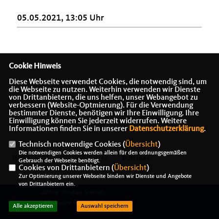
05.05.2021, 13:05 Uhr
Cookie Hinweis
Diese Webseite verwendet Cookies, die notwendig sind, um
die Webseite zu nutzen. Weiterhin verwenden wir Dienste
von Drittanbietern, die uns helfen, unser Webangebot zu
verbessern (Website-Optmierung). Für die Verwendung
Bundesminister a.D.
bestimmter Dienste, benötigen wir Ihre Einwilligung. Ihre
Einwilligung können Sie jederzeit widerrufen. Weitere
Informationen finden Sie in unserer
Datenschutzerklärung
.
Technisch notwendige Cookies (
Übersicht
)
Die notwendigen Cookies werden allein für den ordnungsgemäßen
IMPRESSUM
DATENSCHUTZ
KONTAKT
Gebrauch der Webseite benötigt.
Cookies von Drittanbietern (
Übersicht
)
Zur Optimierung unserer Webseite binden wir Dienste und Angebote
von Drittanbietern ein.
@2026 Christian Schmidt
Alle Rechte vorbehalten.
Alle akzeptieren
Auswahl speichern