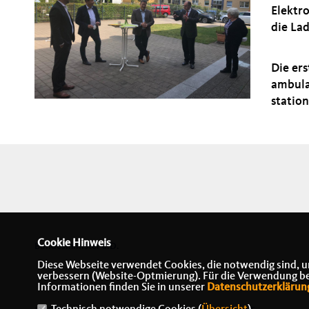
Elektr
die La
Die er
ambula
statio
Cookie Hinweis
Bundesminister a.D.
Diese Webseite verwendet Cookies, die notwendig sind, u
verbessern (Website-Optmierung). Für die Verwendung best
Informationen finden Sie in unserer
Datenschutzerklärun