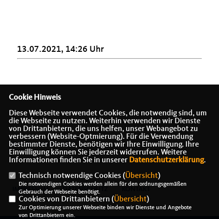
13.07.2021, 14:26 Uhr
Cookie Hinweis
Diese Webseite verwendet Cookies, die notwendig sind, um
die Webseite zu nutzen. Weiterhin verwenden wir Dienste
von Drittanbietern, die uns helfen, unser Webangebot zu
verbessern (Website-Optmierung). Für die Verwendung
Bundesminister a.D.
bestimmter Dienste, benötigen wir Ihre Einwilligung. Ihre
Einwilligung können Sie jederzeit widerrufen. Weitere
Informationen finden Sie in unserer
Datenschutzerklärung
.
Technisch notwendige Cookies (
Übersicht
)
Die notwendigen Cookies werden allein für den ordnungsgemäßen
IMPRESSUM
DATENSCHUTZ
KONTAKT
Gebrauch der Webseite benötigt.
Cookies von Drittanbietern (
Übersicht
)
Zur Optimierung unserer Webseite binden wir Dienste und Angebote
von Drittanbietern ein.