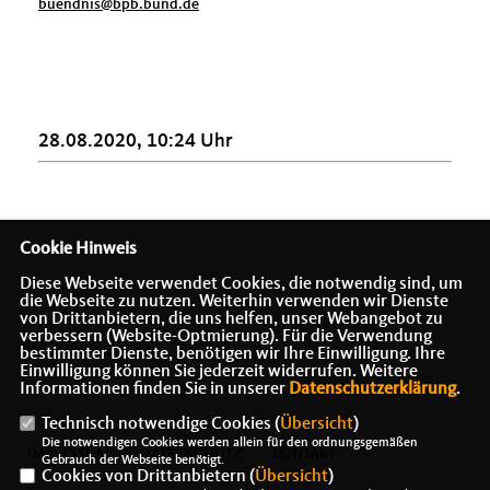
buendnis@bpb.bund.de
28.08.2020, 10:24 Uhr
Cookie Hinweis
Diese Webseite verwendet Cookies, die notwendig sind, um
die Webseite zu nutzen. Weiterhin verwenden wir Dienste
von Drittanbietern, die uns helfen, unser Webangebot zu
verbessern (Website-Optmierung). Für die Verwendung
Bundesminister a.D.
bestimmter Dienste, benötigen wir Ihre Einwilligung. Ihre
Einwilligung können Sie jederzeit widerrufen. Weitere
Informationen finden Sie in unserer
Datenschutzerklärung
.
Technisch notwendige Cookies (
Übersicht
)
Die notwendigen Cookies werden allein für den ordnungsgemäßen
IMPRESSUM
DATENSCHUTZ
KONTAKT
Gebrauch der Webseite benötigt.
Cookies von Drittanbietern (
Übersicht
)